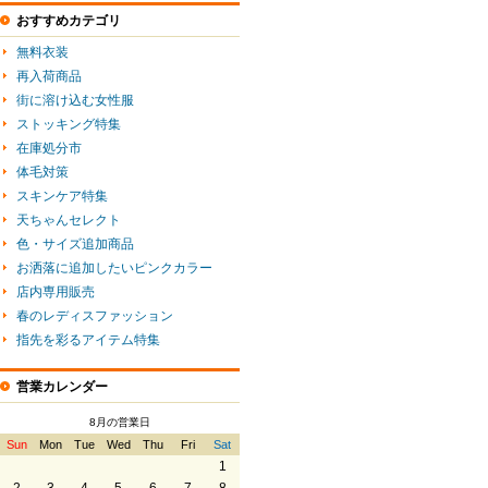
おすすめカテゴリ
無料衣装
再入荷商品
街に溶け込む女性服
ストッキング特集
在庫処分市
体毛対策
スキンケア特集
天ちゃんセレクト
色・サイズ追加商品
お洒落に追加したいピンクカラー
店内専用販売
春のレディスファッション
指先を彩るアイテム特集
営業カレンダー
8月の営業日
Sun
Mon
Tue
Wed
Thu
Fri
Sat
1