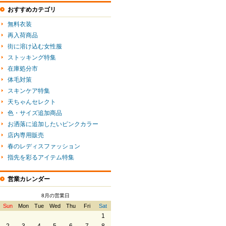
おすすめカテゴリ
無料衣装
再入荷商品
街に溶け込む女性服
ストッキング特集
在庫処分市
体毛対策
スキンケア特集
天ちゃんセレクト
色・サイズ追加商品
お洒落に追加したいピンクカラー
店内専用販売
春のレディスファッション
指先を彩るアイテム特集
営業カレンダー
8月の営業日
Sun
Mon
Tue
Wed
Thu
Fri
Sat
1