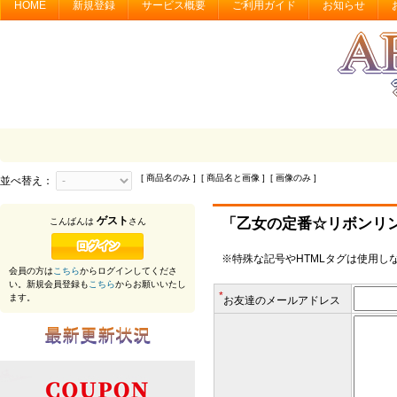
HOME
新規登録
サービス概要
ご利用ガイド
お知らせ
[ 商品名のみ ] [ 商品名と画像 ] [ 画像のみ ]
並べ替え：
ゲスト
「乙女の定番☆リボンリ
こんばんは
さん
※特殊な記号やHTMLタグは使用し
会員の方は
こちら
からログインしてくださ
い。新規会員登録も
こちら
からお願いいたし
*
ます。
お友達のメールアドレス