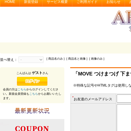
HOME
新規登録
サービス概要
ご利用ガイド
お知らせ
[ 商品名のみ ] [ 商品名と画像 ] [ 画像のみ ]
並べ替え：
ゲスト
「MOVE つけまつげ 
こんばんは
さん
※特殊な記号やHTMLタグは使用し
会員の方は
こちら
からログインしてくださ
い。新規会員登録も
こちら
からお願いいたし
*
ます。
お友達のメールアドレス