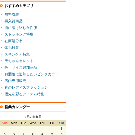
おすすめカテゴリ
無料衣装
再入荷商品
街に溶け込む女性服
ストッキング特集
在庫処分市
体毛対策
スキンケア特集
天ちゃんセレクト
色・サイズ追加商品
お洒落に追加したいピンクカラー
店内専用販売
春のレディスファッション
指先を彩るアイテム特集
営業カレンダー
8月の営業日
Sun
Mon
Tue
Wed
Thu
Fri
Sat
1