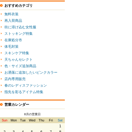
おすすめカテゴリ
無料衣装
再入荷商品
街に溶け込む女性服
ストッキング特集
在庫処分市
体毛対策
スキンケア特集
天ちゃんセレクト
色・サイズ追加商品
お洒落に追加したいピンクカラー
店内専用販売
春のレディスファッション
指先を彩るアイテム特集
営業カレンダー
8月の営業日
Sun
Mon
Tue
Wed
Thu
Fri
Sat
1