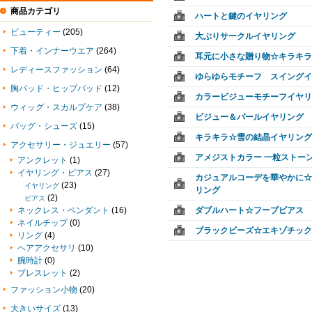
商品カテゴリ
ハートと鍵のイヤリング
ビューティー
(205)
大ぶりサークルイヤリング
下着・インナーウエア
(264)
耳元に小さな贈り物☆キラキラ
レディースファッション
(64)
ゆらゆらモチーフ スイングイ
胸パッド・ヒップパッド
(12)
カラービジューモチーフイヤリ
ウィッグ・スカルプケア
(38)
ビジュー＆パールイヤリング
バッグ・シューズ
(15)
キラキラ☆雪の結晶イヤリング
アクセサリー・ジュエリー
(57)
アメジストカラー 一粒ストー
アンクレット
(1)
イヤリング・ピアス
(27)
カジュアルコーデを華やかに☆
(23)
イヤリング
リング
(2)
ピアス
ネックレス・ペンダント
(16)
ダブルハート☆フープピアス
ネイルチップ
(0)
ブラックビーズ☆エキゾチック
リング
(4)
ヘアアクセサリ
(10)
腕時計
(0)
ブレスレット
(2)
ファッション小物
(20)
大きいサイズ
(13)