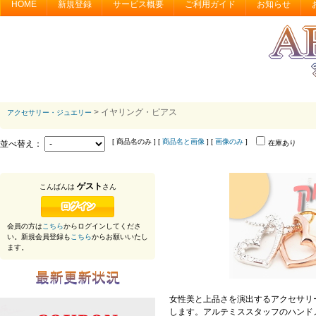
HOME
新規登録
サービス概要
ご利用ガイド
お知らせ
> イヤリング・ピアス
アクセサリー・ジュエリー
[ 商品名のみ ] [
商品名と画像
] [
画像のみ
]
並べ替え：
在庫あり
ゲスト
こんばんは
さん
会員の方は
こちら
からログインしてくださ
い。新規会員登録も
こちら
からお願いいたし
ます。
女性美と上品さを演出するアクセサリ
します。アルテミススタッフのハンド