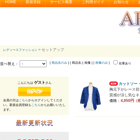
HOME
新規登録
サービス概要
ご利用ガイド
お知らせ
> セットアップ
レディースファッション
[
商品名のみ
] [ 商品名と画像 ] [
画像のみ
]
並べ替え：
在庫あり
ゲスト
こんにちは
さん
カットソー
胸元下がレース切
質感が涼し気なネッ
会員の方は
こちら
からログインしてくださ
価格：
4,950円
い。新規会員登録も
こちら
からお願いいたし
ます。