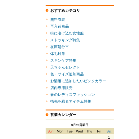
おすすめカテゴリ
無料衣装
再入荷商品
街に溶け込む女性服
ストッキング特集
在庫処分市
体毛対策
スキンケア特集
天ちゃんセレクト
色・サイズ追加商品
お洒落に追加したいピンクカラー
店内専用販売
春のレディスファッション
指先を彩るアイテム特集
営業カレンダー
8月の営業日
Sun
Mon
Tue
Wed
Thu
Fri
Sat
1