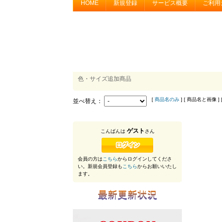
HOME
新規登録
サービス概要
ご利用
色・サイズ追加商品
[
商品名のみ
] [ 商品名と画像 ] 
並べ替え：
ゲスト
こんばんは
さん
会員の方は
こちら
からログインしてくださ
い。新規会員登録も
こちら
からお願いいたし
ます。