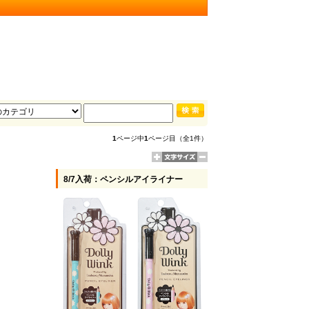
1
ページ中
1
ページ目（全1件）
8/7入荷：ペンシルアイライナー