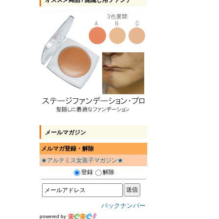
オススメ商品 / 髭隠し用ファンデ
メールマガジン
メルマガ登録・解除
★アルテミス女装子マガジン★
登録
解除
バックナンバー
powered by