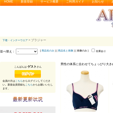
HOME
新規登録
サービス概要
ご利用ガイド
お知らせ
> ブラジャー
下着・インナーウエア
[
商品名のみ
] [
商品名と画像
] [ 画像のみ ]
並べ替え：
在庫あり
男性の体系に合わせてちょっぴり大き
ゲスト
こんばんは
さん
会員の方は
こちら
からログインしてくださ
い。新規会員登録も
こちら
からお願いいたし
ます。