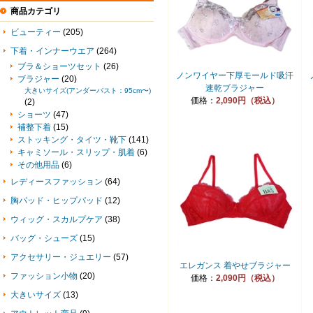
商品カテゴリ
ビューティー
(205)
下着・インナーウエア
(264)
ブラ＆ショーツセット
(26)
ノンワイヤー下厚モールド吸汗
ブラジャー
(20)
速乾ブラジャー
大きいサイズ(アンダーバスト：95cm〜)
価格：
2,090円（税込）
(2)
ショーツ
(47)
補整下着
(15)
ストッキング・タイツ・靴下
(141)
キャミソール・スリップ・肌着
(6)
その他用品
(6)
レディースファッション
(64)
胸パッド・ヒップパッド
(12)
ウィッグ・スカルプケア
(38)
バッグ・シューズ
(15)
アクセサリー・ジュエリー
(57)
エレガンス 着やせブラジャー
ファッション小物
(20)
価格：
2,090円（税込）
大きいサイズ
(13)