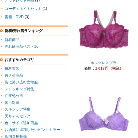
アウトレット商品
(9)
コーディネイトセット
(1)
書籍・DVD
(3)
新着/売れ筋ランキング
新着商品
売れ筋商品ベスト10
おすすめカテゴリ
ホックレスブラ
価格：
2,017円（税込）
無料衣装
再入荷商品
街に溶け込む女性服
ストッキング特集
在庫処分市
体毛対策
スキンケア特集
天ちゃんセレクト
色・サイズ追加商品
お洒落に追加したいピンクカラー
店内専用販売